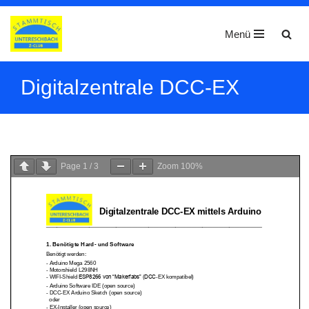
Menü
Zum
Inhalt
springen
Digitalzentrale DCC-EX
Page
1
/
3
Zoom
100%