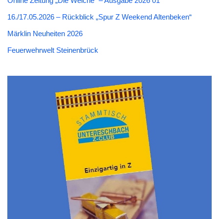
Online Zeitung „Die Weiche“ – Ausgabe 2026 01
16./17.05.2026 – Rückblick „Spur Z Weekend Altenbeken“
Märklin Neuheiten 2026
Feuerwehrwelt Steinenbrück