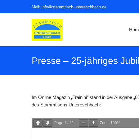
Mail: info@stammtisch-untereschbach.de
Zum
Inhalt
Hom
springen
Presse – 25-jähriges Ju
Im Online Magazin „Trainini“ stand in der Ausgabe „
des Stammtischs Untereschbach:
Page
1
/
12
Zoom
100%