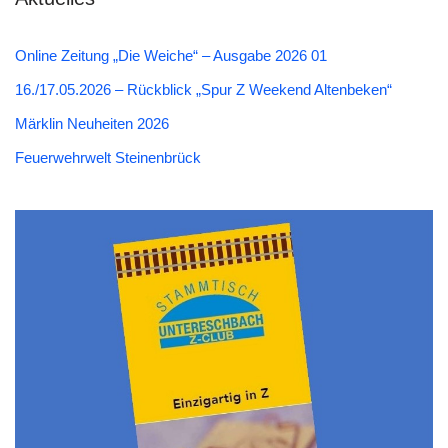
Online Zeitung „Die Weiche“ – Ausgabe 2026 01
16./17.05.2026 – Rückblick „Spur Z Weekend Altenbeken“
Märklin Neuheiten 2026
Feuerwehrwelt Steinenbrück