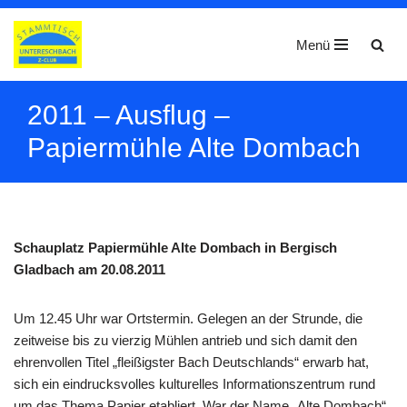
Menü
Zum
Inhalt
springen
2011 – Ausflug –
Papiermühle Alte Dombach
Schauplatz
Papiermühle Alte Dombach in Bergisch
Gladbach am 20.08.2011
Um 12.45 Uhr war Ortstermin. Gelegen an der Strunde, die
zeitweise bis zu vierzig Mühlen antrieb und sich
damit den
ehrenvollen Titel „fleißigster Bach Deutschlands“ erwarb hat,
sich ein eindrucksvolles kulturelles
Informationszentrum rund
um das Thema Papier etabliert. War der Name „Alte Dombach“