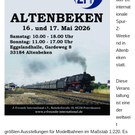
internat
ionale
Spur-
Z-
Weeke
nd in
Altenb
eken
statt.
Diese
Verans
taltung
ist eine
der
weltwei
t
größten Ausstellungen für Modellbahnen im Maßstab 1:220. Es