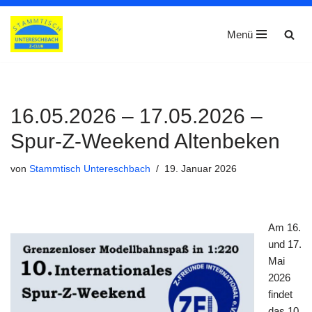
Menü
Zum
Inhalt
springen
16.05.2026 – 17.05.2026 –
Spur-Z-Weekend Altenbeken
von
Stammtisch Untereschbach
19. Januar 2026
Am 16.
und 17.
Mai
2026
findet
das 10.